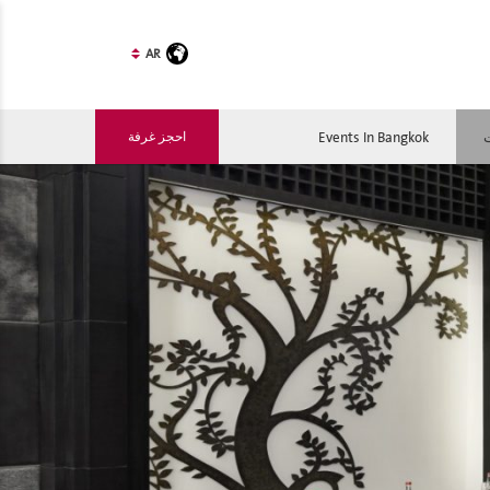
AR
ت
Events In Bangkok
احجز غرفة