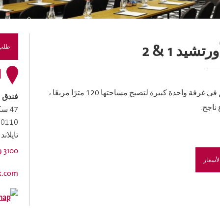
شيد 1 & 2
طلب 
ا
غرفتان حديثتان تبلغ مساحتها 60 مترًا مربعًا ، يمكن دمجهم في غرفة واحدة كبيرة لتصبح مساحتها 120 مترًا مربعًا ،
فندق مو
ناجح.
10110 بانك
تايلاند
9 3100
أسعار
k.com