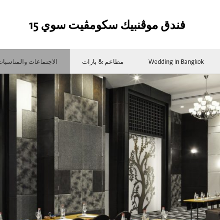
فندق موڨنبيك سكومڨيت سوي 15
Wedding In Bangkok
مطاعم & بارات
الاجتماعات والمناسبا