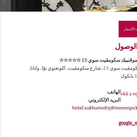
الأسعار
لوصول
ڨنبيك سكومڨيت سوي 15 ☆☆☆☆☆
47 سكومڨيت سوي 15، شارع سكومڨيت، كلونغتوي نوّا، واتانا,
وك
الهاتف:
+66 2 11
البريد الإلكتروني:
hotel.sukhumvit15@movenpic