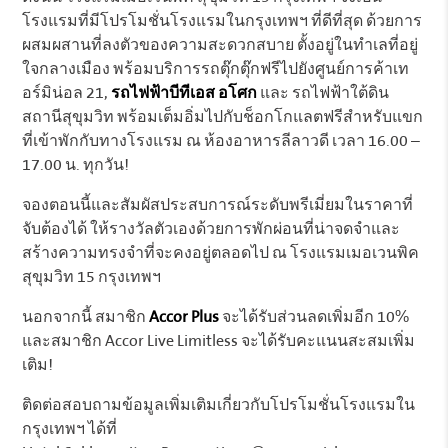
โรงแรมที่มีโปรโมชั่นโรงแรมในกรุงเทพฯ ที่ดีที่สุด ด้วยการ
ผสมผสานที่ลงตัวของความสะดวกสบาย ตั้งอยู่ในทำเลที่อยู่
ใจกลางเมือง พร้อมบริการรถตุ๊กตุ๊กฟรีไปยังศูนย์การค้าเท
อร์มิน่อล 21,
รถไฟฟ้าบีทีเอส อโศก
และ รถไฟฟ้าใต้ดิน
สถานีสุขุมวิท พร้อมเต็มอิ่มไปกับช็อกโกแลตฟรีสำหรับแขก
ที่เข้าพักกับทางโรงแรม ณ ห้องอาหารลีลาวดี เวลา 16.00 –
17.00 น. ทุกวัน!
จองตอนนี้และสัมผัสประสบการณ์ระดับพรีเมี่ยมในราคาที่
จับต้องได้ ให้รางวัลตัวเองด้วยการพักผ่อนที่น่าจดจำและ
สร้างความทรงจำที่จะคงอยู่ตลอดไป ณ โรงแรมเมอเวนพิค
สุขุมวิท 15 กรุงเทพฯ
นอกจากนี้ สมาชิก
Accor Plus
จะได้รับส่วนลดเพิ่มอีก 10%
และสมาชิก Accor Live Limitless จะได้รับคะแนนสะสมเพิ่ม
เติม!
ติดต่อสอบถามข้อมูลเพิ่มเติมเกี่ยวกับโปรโมชั่นโรงแรมใน
กรุงเทพฯ ได้ที่