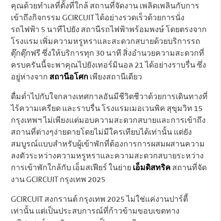
คุณด้วยทำเลที่ตั้งที่ใกล้ สถานที่จัดงาน เพลิดเพลินกับการ
เข้าถึงกิจกรรม GCIRCUIT ได้อย่างรวดเร็วด้วยการนั่ง
รถไฟฟ้า 5 นาทีไปยัง สถานีรถไฟฟ้าพร้อมพงษ์ โดยตรงจาก
โรงแรม เพิ่มความหรูหราและสะดวกสบายด้วยบริการรถ
ตุ๊กตุ๊กฟรี ซึ่งให้บริการทุก 30 นาที สิ่งอำนวยความสะดวกที่
ครบครันนี้จะพาคุณไปยังเทอร์มินอล 21 ได้อย่างราบรื่น ซึ่ง
อยู่ห่างจาก
สถานีอโศก
เพียงสถานีเดียว
ดื่มด่ำไปกับใจกลางเทศกาลอันมีชีวิตชีวาด้วยการเดินทางที่
ไร้ความเครียด และราบรื่น โรงแรมเมอเวนพิค สุขุมวิท 15
กรุงเทพฯ ไม่เพียงแต่มอบความสะดวกสบายและการเข้าถึง
สถานที่ต่างๆง่ายดายโดยไม่มีใครเทียบได้เท่านั้น แต่ยัง
สมบูรณ์แบบสำหรับผู้เข้าพักที่ต้องการการผสมผสานความ
ลงตัวระหว่างความหรูหราและความสะดวกสบายระหว่าง
การเข้าพักใกล้กับ เอ็มสเฟียร์ ในย่าย
เอ็มดิสทริค
สถานที่จัด
งาน GCIRCUIT กรุงเทพ 2025
GCIRCUIT สงกรานต์ กรุงเทพ 2025 ไม่ใช่แค่งานปาร์ตี้
เท่านั้น แต่เป็นประสบการณ์ที่ก้าวข้ามขอบเขตทาง