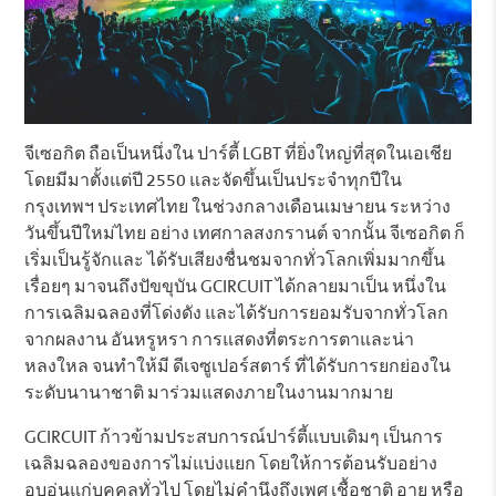
จีเซอกิต ถือเป็นหนึ่งใน ปาร์ตี้ LGBT ที่ยิ่งใหญ่ที่สุดในเอเชีย
โดยมีมาตั้งแต่ปี 2550 และจัดขึ้นเป็นประจำทุกปีใน
กรุงเทพฯ ประเทศไทย ในช่วงกลางเดือนเมษายน ระหว่าง
วันขึ้นปีใหม่ไทย อย่าง เทศกาลสงกรานต์ จากนั้น จีเซอกิต ก็
เริ่มเป็นรู้จักและ ได้รับเสียงชื่นชมจากทั่วโลกเพิ่มมากขึ้น
เรื่อยๆ มาจนถึงปัขขุบัน GCIRCUIT ได้กลายมาเป็น หนึ่งใน
การเฉลิมฉลองที่โด่งดัง และได้รับการยอมรับจากทั่วโลก
จากผลงาน อันหรูหรา การแสดงที่ตระการตาและน่า
หลงใหล จนทำให้มี ดีเจซูเปอร์สตาร์ ที่ได้รับการยกย่องใน
ระดับนานาชาติ มาร่วมแสดงภายในงานมากมาย
GCIRCUIT ก้าวข้ามประสบการณ์ปาร์ตี้แบบเดิมๆ เป็นการ
เฉลิมฉลองของการไม่แบ่งแยก โดยให้การต้อนรับอย่าง
อบอุ่นแก่บุคคลทั่วไป โดยไม่คำนึงถึงเพศ เชื้อชาติ อายุ หรือ