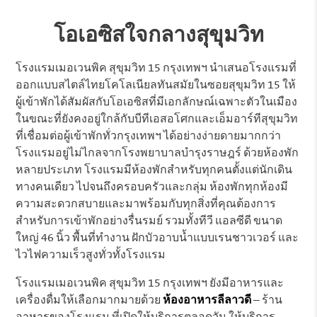
โอเอซิสใจกลางสุขุมวิท
โรงแรมเมอเวนพิค สุขุมวิท 15 กรุงเทพฯ นำเสนอโรงแรมที่
ออกแบบสไตล์ไทยโคโลเนียลทันสมัยในซอยสุขุมวิท 15 ให้
ผู้เข้าพักได้สัมผัสกับโอเอซิสที่มีเอกลักษณ์เฉพาะตัวในเมือง
ในขณะที่ยังคงอยู่ใกล้กับบีทีเอสอโศกและเอ็มอาร์ทีสุขุมวิท
ที่เชื่อมต่อผู้เข้าพักทั่วกรุงเทพฯ ได้อย่างง่ายดายมากกว่า
โรงแรมอยู่ไม่ไกลจากโรงพยาบาลบำรุงราษฎร์ ด้วยห้องพัก
หลายประเภท โรงแรมมีห้องพักสำหรับทุกคนตั้งแต่นักเดิน
ทางคนเดียว ไปจนถึงครอบครัวและกลุ่ม ห้องพักทุกห้องมี
ความสะดวกสบายและมาพร้อมกับทุกสิ่งที่คุณต้องการ
สำหรับการเข้าพักอย่างรื่นรมย์ รวมทั้งทีวี แอลซีดี ขนาด
ใหญ่ 46 นิ้ว พื้นที่ทำงาน ฝักบัวอาบน้ำแบบเรนชาวเวอร์ และ
ไวไฟความเร็วสูงทั่วทั้งโรงแรม
โรงแรมเมอเวนพิค สุขุมวิท 15 กรุงเทพฯ ยังมีอาหารและ
เครื่องดื่มให้เลือกมากมายด้วย
ห้องอาหารลีลาวดี
– ร้าน