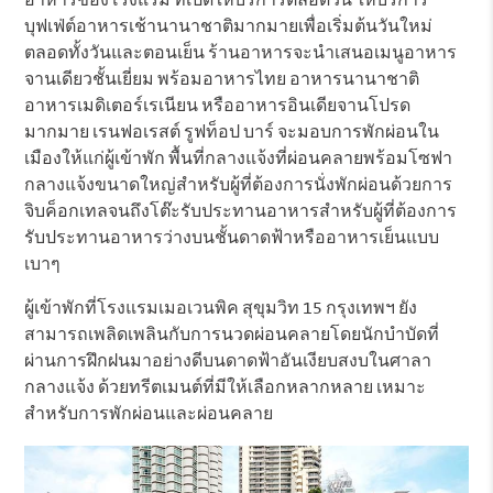
อาหารของโรงแรม ที่เปิดให้บริการตลอดวัน ให้บริการ
บุฟเฟ่ต์อาหารเช้านานาชาติมากมายเพื่อเริ่มต้นวันใหม่
ตลอดทั้งวันและตอนเย็น ร้านอาหารจะนำเสนอเมนูอาหาร
จานเดียวชั้นเยี่ยม พร้อมอาหารไทย อาหารนานาชาติ
อาหารเมดิเตอร์เรเนียน หรืออาหารอินเดียจานโปรด
มากมาย เรนฟอเรสต์ รูฟท็อป บาร์ จะมอบการพักผ่อนใน
เมืองให้แก่ผู้เข้าพัก พื้นที่กลางแจ้งที่ผ่อนคลายพร้อมโซฟา
กลางแจ้งขนาดใหญ่สำหรับผู้ที่ต้องการนั่งพักผ่อนด้วยการ
จิบค็อกเทลจนถึงโต๊ะรับประทานอาหารสำหรับผู้ที่ต้องการ
รับประทานอาหารว่างบนชั้นดาดฟ้าหรืออาหารเย็นแบบ
เบาๆ
ผู้เข้าพักที่โรงแรมเมอเวนพิค สุขุมวิท 15 กรุงเทพฯ ยัง
สามารถเพลิดเพลินกับการนวดผ่อนคลายโดยนักบำบัดที่
ผ่านการฝึกฝนมาอย่างดีบนดาดฟ้าอันเงียบสงบในศาลา
กลางแจ้ง ด้วยทรีตเมนต์ที่มีให้เลือกหลากหลาย เหมาะ
สำหรับการพักผ่อนและผ่อนคลาย